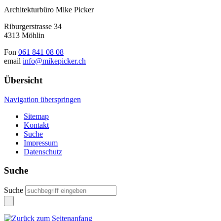
Architekturbüro Mike Picker
Riburgerstrasse 34
4313 Möhlin
Fon
061 841 08 08
email
info@mikepicker.ch
Übersicht
Navigation überspringen
Sitemap
Kontakt
Suche
Impressum
Datenschutz
Suche
Suche